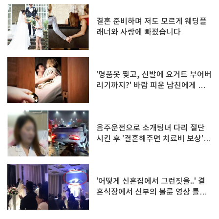
결혼 준비하며 저도 모르게 웨딩플
래너와 사랑에 빠졌습니다
'명품옷 찢고, 신발에 요거트 부어버
리기까지?' 바람 피운 남친에게 이
런 복수 괜찮을까?
음주운전으로 소개팅녀 다리 절단
시킨 후 '결혼해주면 치료비 보상'하
겠다는 남성
'어떻게 신혼집에서 그런짓을..' 결
혼식장에서 신부의 불륜 영상 틀어
버린 신랑