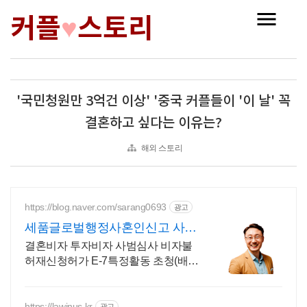
커플
스토리
♥
'국민청원만 3억건 이상' '중국 커플들이 '이 날' 꼭
결혼하고 싶다는 이유는?
해외 스토리
https://blog.naver.com/sarang0693
광고
세품글로벌행정사혼인신고 사증
발급전문
결혼비자 투자비자 사범심사 비자불
허재신청허가 E-7특정활동 초청(배우
자.가족) 세품글로벌 행정사 출입국비
자 전문 행정사
https://lawinus.kr
광고