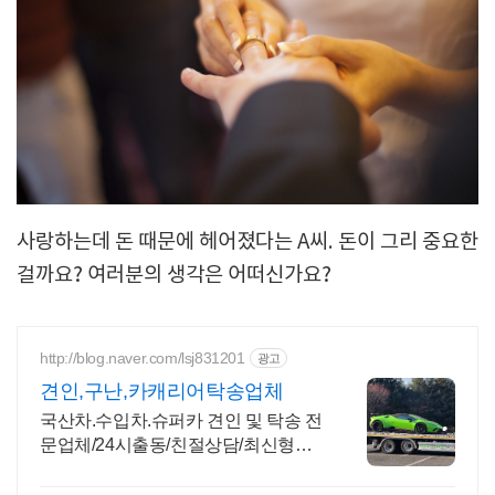
사랑하는데 돈 때문에 헤어졌다는 A씨. 돈이 그리 중요한
걸까요? 여러분의 생각은 어떠신가요?
http://blog.naver.com/lsj831201
광고
견인,구난,카캐리어탁송업체
국산차.수입차.슈퍼카 견인 및 탁송 전
문업체/24시출동/친절상담/최신형장
비