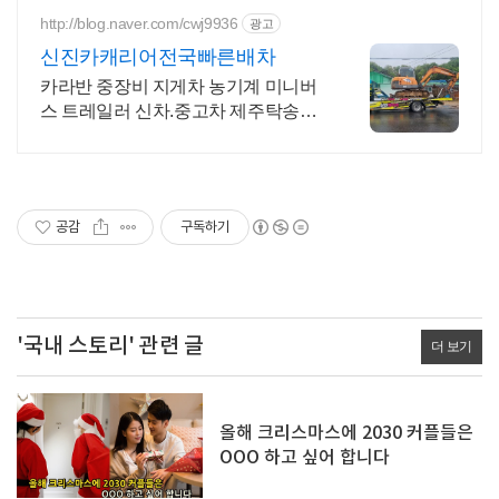
http://blog.naver.com/cwj9936
광고
신진카캐리어전국빠른배차
카라반 중장비 지게차 농기계 미니버
스 트레일러 신차.중고차 제주탁송전
문
공감
구독하기
'국내 스토리' 관련 글
더 보기
올해 크리스마스에 2030 커플들은
OOO 하고 싶어 합니다