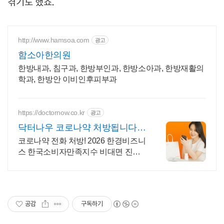
겪기도 했죠.
http://www.hamsoa.com
광고
함소아한의원
한방내과, 침구과, 한방부인과, 한방소아과, 한방재활의
학과, 한방안 이비인후피부과
https://doctornow.co.kr
광고
닥터나우 코로나약 처방됩니다
365일 24시간 진료가능
코로나약 전화 처방! 2026 한경비즈니
스 한국소비자만족지수 비대면 진료
앱 1위
공감
구독하기