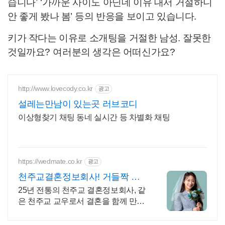
습니다
’ ‘
가까운 사이도 아닌데 이유 대서 거절하니
안 좋게 봤나 봄
’
등의 반응을 보이고 있습니다
.
키가 작다는 이유로 소개팅을 거절한 남성
.
잘못한
것일까요
?
여러분의 생각은 어떠신가요
?
http://www.lovecody.co.kr
광고
설레는만남이 있는곳 러브코디
이상형찾기 채팅 동네 실시간 등 차별화 채팅
https://wedmate.co.kr
광고
천주교결혼정보회사! 거들짝 이
상형 프로필 무료 받아보기
25년 전통의 천주교 결혼정보회사, 같
은 천주교 교우로서 결혼을 함께 만듭
니다.