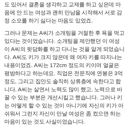
도 있어서 결혼을 생각하고 교제를 하고 싶은데 마
음에 안 드는 여성과 괜히 만남을 시작해서 서로 감
정 소모를 하기 싫다는 마음도 있었죠
.
그러나 문제는
A
씨가 소개팅을 거절한 후 욕을 먹고
있다는 것이었습니다
.
소개팅을 제안했던 이 여성
이
A
씨의 뒷담화를 하고 다니는 것을 알게 되었습니
다
. A
씨도 키가 크지 않은데 왜 여자 키를 따지냐는
내용이었죠
. A
씨는
172cm
정도의 키이며 얼굴은
평밤하다고 하는데요
.
직업은 전문직에 연봉은
3
억
정도
,
그리고 집안도 솔직히 상류층에 속한다고 합
니다
. A
씨는 살면서 노력도 많이 했고
,
노력으로 바
꿀 수 있는 부분은 개선시킬고 했습니다
.
그러나 키
는 어떻게 할 수 있는 것이 아니기에 자신의 키가 아
쉬워서 그런지 자신이 만날 여성은 좀 컸으면 하는
마음이 있는 것도 사실이었습니다
.