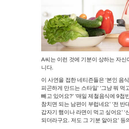
A
씨는 이런 것에 기분이 상하는 자신
니다
.
이 사연을 접한 네티즌들은
‘
본인 음식
피곤하게 만드는 스타일
’ ‘
그냥 뭐 먹
빼고 있어요
?’ ‘
매일 제철음식에
9
첩반
참치면 되는 남편이 부럽네요
’ ‘
전 반
갑자기 햄이나 라면이 먹고 싶어요
’ ‘
되더라구요
.
저도 그 기분 알아요
’
등