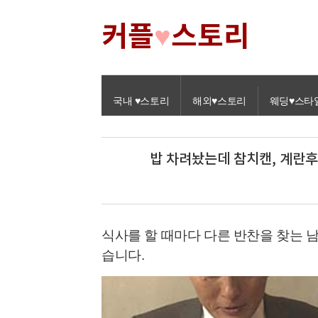
커플
스토리
♥
국내 ♥스토리
해외♥스토리
웨딩♥스타
밥 차려놨는데 참치캔, 계란후
식사를 할 때마다 다른 반찬을 찾는 
습니다
.