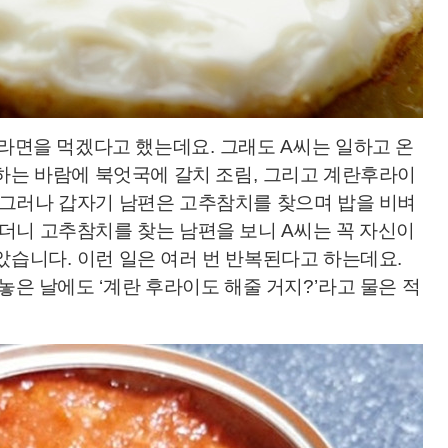
 라면을 먹겠다고 했는데요
.
그래도
A
씨는 일하고 온
하는 바람에 북엇국에 갈치 조림
,
그리고 계란후라이
그러나 갑자기 남편은 고추참치를 찾으며 밥을 비벼
더니 고추참치를 찾는 남편을 보니
A
씨는 꼭 자신이
받았습니다
.
이런 일은 여러 번 반복된다고 하는데요
.
해놓은 날에도
‘
계란 후라이도 해줄 거지
?’
라고 물은 적