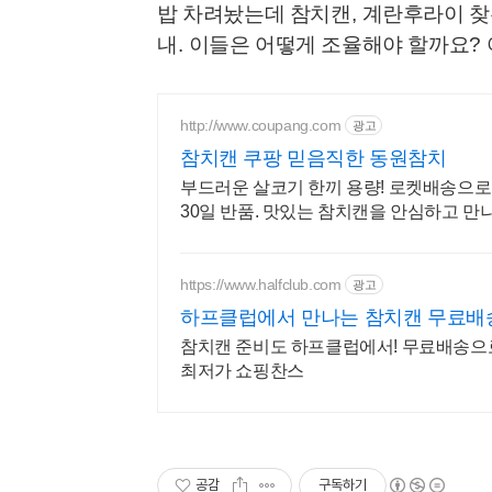
밥 차려놨는데 참치캔
,
계란후라이 찾
내
.
이들은 어떻게 조율해야 할까요
?
http://www.coupang.com
광고
참치캔 쿠팡 믿음직한 동원참치
부드러운 살코기 한끼 용량! 로켓배송으로
30일 반품. 맛있는 참치캔을 안심하고 만
https://www.halfclub.com
광고
하프클럽에서 만나는 참치캔 무료배
참치캔 준비도 하프클럽에서! 무료배송으로
최저가 쇼핑찬스
공감
구독하기