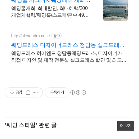
웨딩쿨 시그니처웨딩페어 개최
최대 2,000만원 결혼지원
웨딩쿨개최, 최대할인, 최대혜택/200
개업체협력/웨딩홀/스드메/혼수 49%
할인혜택 스드메부터 혼수까지 한 번
에 준비
http://alexandra.co.kr
광고
웨딩드레스 디자이너드레스 청담동 실크드레스
전문
웨딩드레스 하이엔드 청담동웨딩드레스, 디자이너가
직접 디자인 및 제작 전문샵 실크드레스 할인 및 최고급
웨딩슈즈 만나보세요
공감
구독하기
'웨딩 스타일' 관련 글
더 보기