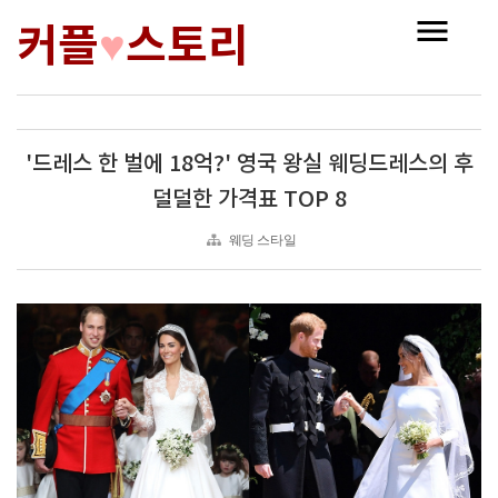
커플
스토리
♥
'드레스 한 벌에 18억?' 영국 왕실 웨딩드레스의 후
덜덜한 가격표 TOP 8
웨딩 스타일