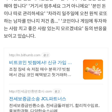
해야 합니다' '거기서 멈추세요 그거 아니에요' '본인 돈
이나 따로 관리하세요' '차라리 일주일에 오천 원씩 로또
하는 남자를 만나지 저건 좀...' '코인이나 게임에 투자하
는 사람 치고 좋은 사람 있는지 모르겠네요' 등의 반응을
보이고 있습니다.
http://m.bithumb.com
광고
비트코인 빗썸에서! 신규 가입 시
5만원 혜택
조정 장세 속 저점 매수 분위기! 빗썸
에서 관심 코인 혜택받고 첫거래하세
요
http://전세금반환변호사.com
광고
전세보증금소송 JCL파트너스
전세보증금반환소송, 전세금돌려받기, 합리적수임료,
풍부한경험, 다양한승소사례