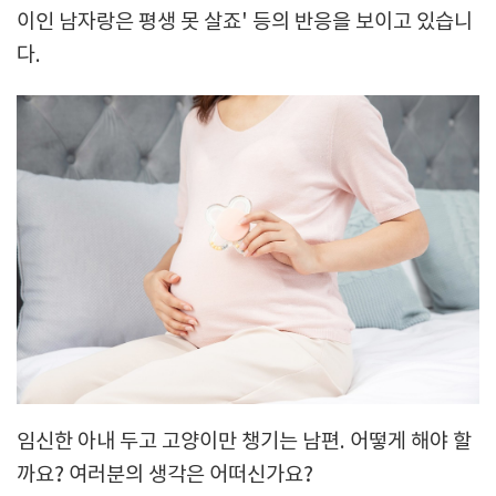
이인 남자랑은 평생 못 살죠' 등의 반응을 보이고 있습니
다.
임신한 아내 두고 고양이만 챙기는 남편. 어떻게 해야 할
까요? 여러분의 생각은 어떠신가요?