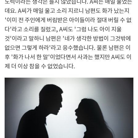
노력이라는 생각은 들지 않았습니다. A씨는 매일 울었는
데요. A씨가 매일 울고 소리 지르니 남편도 화가 났는지
'이미 전 주인에게 버림받은 아이들이라 절대 버릴 수 없
다'라고 소리를 질렀고, A씨도 '그럼 나도 아이 지울
것'이라고 말하니 남편은 '네가 생각한 방법이 그것밖에
없으면 그렇게 하라'라고 응수했습니다. 물론 남편은 이
후 '화가 나서 한 말'이었다면서 사과는 했지만 A씨도 이
제 더 이상 참을 수 없었습니다.