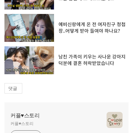
예비신랑에게 온 전 여자친구 청첩
장..어떻게 받아 들여야 하나요?
남친 가족이 키우는 사나운 강아지
덕분에 결혼 허락받았습니다
댓글
커플♥스토리
커플♥스토리