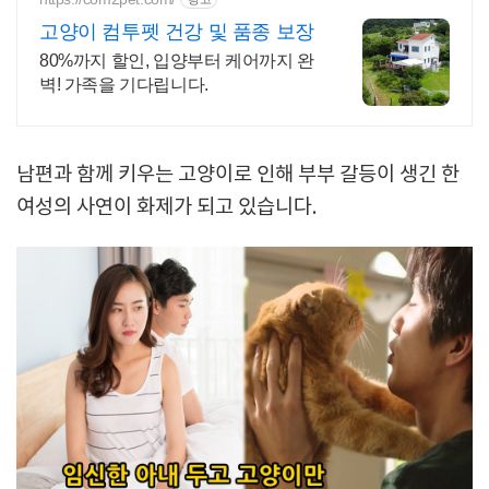
고양이 컴투펫 건강 및 품종 보장
80%까지 할인, 입양부터 케어까지 완
벽! 가족을 기다립니다.
남편과 함께 키우는 고양이로 인해 부부 갈등이 생긴 한
여성의 사연이 화제가 되고 있습니다.