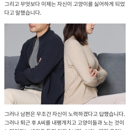
그리고 무엇보다 이제는 자신이 고양이를 싫어하게 되었
다고 말했습니다.
그러나 남편은 무조간 자신이 노력하겠다고 답했습니다.
그러나 퇴근 후 A씨를 내팽개치고 고양이들과 노는 것이