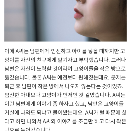
이에 A씨는 남편에게 임신하고 아이를 낳을 때까지만 고
양이를 자신의 친구에게 맡기자고 부탁했습니다. 그러나
남편은 자신이 노력할 것이라며 고양이들을 작은 방으로
옮겼습니다. 물론 A씨는 예전보다 편해졌는데요. 문제는
퇴근 후 남편이 작은 방에서 나오지 않는다는 것이었죠.
임신한 아내보다 고양이가 먼저인 것 같았습니다. A씨는
이런 남편에게 이야기 좀 하자고 했고, 남편은 고양이들
거실에 나와도 되냐고 물어봤는데요. A씨가 털 때문에 싫
다고 하면 나와서 A씨와 이야기를 조금만 하고 다시 작은
방으로 들어갔습니다.