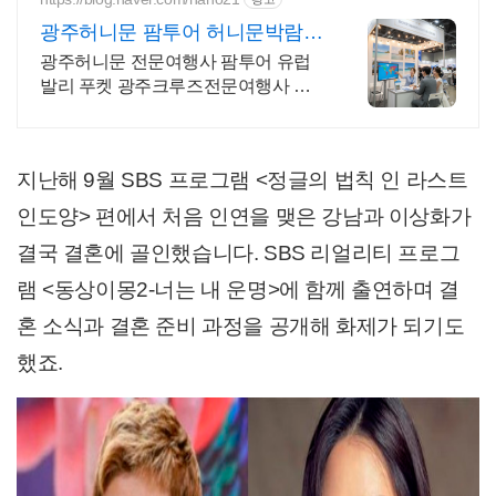
광주허니문 팜투어 허니문박람회
특가혜택
광주허니문 전문여행사 팜투어 유럽
발리 푸켓 광주크루즈전문여행사 신
혼여행
지난해 9월 SBS 프로그램 <정글의 법칙 인 라스트
인도양> 편에서 처음 인연을 맺은 강남과 이상화가
결국 결혼에 골인했습니다. SBS 리얼리티 프로그
램 <동상이몽2-너는 내 운명>에 함께 출연하며 결
혼 소식과 결혼 준비 과정을 공개해 화제가 되기도
했죠.