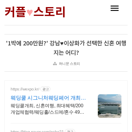
커플
스토리
♥
'1박에 200만원?' 강남♥이상화가 선택한 신혼 여행
지는 어디?
허니문 스토리
https://wexpo.kr/
광고
웨딩쿨 시그니처웨딩페어 개최
최대 2,000만원 결혼지원
웨딩쿨개최, 신혼여행, 최대혜택/200
개업체협력/웨딩홀/스드메/혼수 49%
할인혜택 스드메부터 혼수까지 한 번
에 준비
https://blog.naver.com/naho21
광고