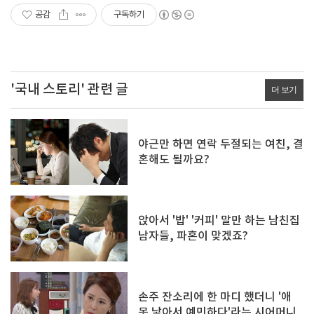
공감
구독하기
'국내 스토리' 관련 글
더 보기
야근만 하면 연락 두절되는 여친, 결
혼해도 될까요?
앉아서 '밥' '커피' 말만 하는 남친집
남자들, 파혼이 맞겠죠?
손주 잔소리에 한 마디 했더니 '애
못 낳아서 예민하다'라는 시어머니