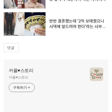
반반 결혼했는데 '2억 보태줬으니
시댁에 엎드려야 한다'라는 시부모
님
댓글
커플♥스토리
커플♥스토리
구독하기