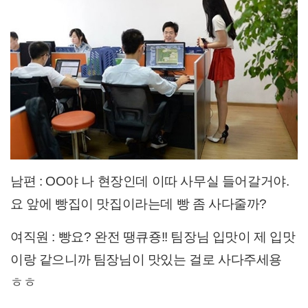
남편 : OO야 나 현장인데 이따 사무실 들어갈거야.
요 앞에 빵집이 맛집이라는데 빵 좀 사다줄까?
여직원 : 빵요? 완전 땡큐죵!! 팀장님 입맛이 제 입맛
이랑 같으니까 팀장님이 맛있는 걸로 사다주세용
ㅎㅎ