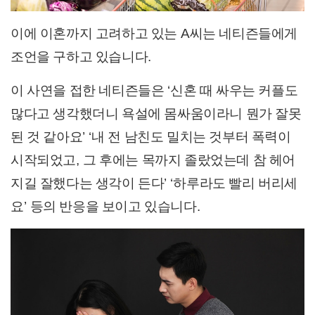
이에 이혼까지 고려하고 있는
A
씨는 네티즌들에게
조언을 구하고 있습니다
.
이 사연을 접한 네티즌들은
‘
신혼 때 싸우는 커플도
많다고 생각했더니 욕설에 몸싸움이라니 뭔가 잘못
된 것 같아요
’ ‘
내 전 남친도 밀치는 것부터 폭력이
시작되었고
,
그 후에는 목까지 졸랐었는데 참 헤어
지길 잘했다는 생각이 든다
’ ‘
하루라도 빨리 버리세
요
’
등의 반응을 보이고 있습니다
.