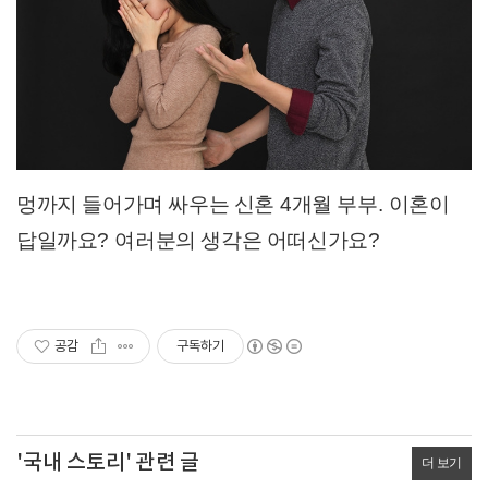
멍까지 들어가며 싸우는 신혼
4
개월 부부
.
이혼이
답일까요
?
여러분의 생각은 어떠신가요
?
공감
구독하기
'국내 스토리' 관련 글
더 보기