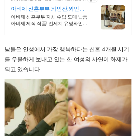
아비제 신혼부부 와인잔,와인잔
클리너
아비제 신혼부부 자체 수입 도매 납품!
아비제 제작 작품! 전세계 유명와인샵
을 다니며 연구한 다양한 와인용품을
경험하세요.
남들은 인생에서 가장 행복하다는 신혼
4
개월 시기
를 우울하게 보내고 있는 한 여성의 사연이 화제가
되고 있습니다
.