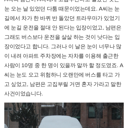
눈 오는 날 있었던 다툼 때문이었는데요
. A
씨는 눈
길에서 차가 한 바퀴 반 돌았던 트라우마가 있었기
에 눈길 운전을 절대 안 된다는 입장이었고
,
남편은
그래도 버스보다 운전을 살살 하는 것이 낫다는 입
장이었다고 합니다
.
그러나 이 날은 눈이 너무나 많
이 내려 아파트 주차장에는 자차를 이용해 출근한
사람이
10
명 중 한 명이 있을까 말까 할 정도였죠
. A
씨는 눈도 오고 위험하니 오랜만에 버스를 타고 가
고 싶었고
,
남편은 고집부릴 거면 혼자 가라고 말한
사건이었습니다
.