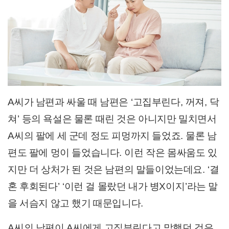
A
씨가 남편과 싸울 때 남편은
‘
고집부린다
,
꺼져
,
닥
쳐
’
등의 욕설은 물론 때린 것은 아니지만 밀치면서
A
씨의 팔에 세 군데 정도 피멍까지 들었죠
.
물론 남
편도 팔에 멍이 들었습니다
.
이런 작은 몸싸움도 있
지만 더 상처가 된 것은 남편의 말들이었는데요
. ‘
결
혼 후회된다
’ ‘
이런 걸 몰랐던 내가 병
X
이지
’
라는 말
을 서슴지 않고 했기 때문입니다
.
A
씨의 남편이
A
씨에게 고집부린다고 말했던 것은