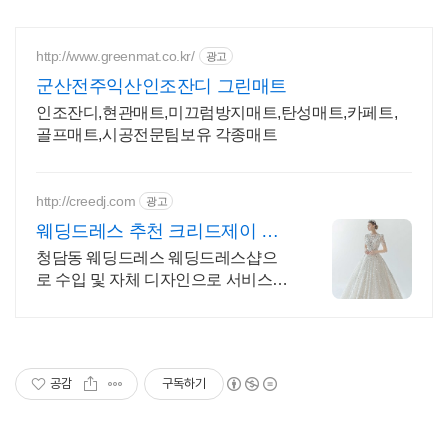
http://www.greenmat.co.kr/
광고
군산전주익산인조잔디 그린매트
인조잔디,현관매트,미끄럼방지매트,탄성매트,카페트,
골프매트,시공전문팀보유 각종매트
http://creedj.com
광고
웨딩드레스 추천 크리드제이 크
리드제이
청담동 웨딩드레스 웨딩드레스샵으
로 수입 및 자체 디자인으로 서비스하
고 있습니다
공감
구독하기