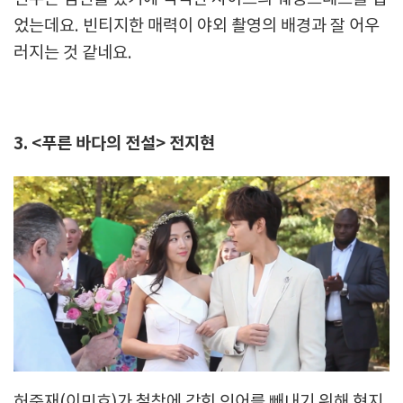
었는데요. 빈티지한 매력이 야외 촬영의 배경과 잘 어우
러지는 것 같네요.
3. <푸른 바다의 전설> 전지현
허준재(이민호)가 철창에 갇힌 인어를 빼내기 위해 현지