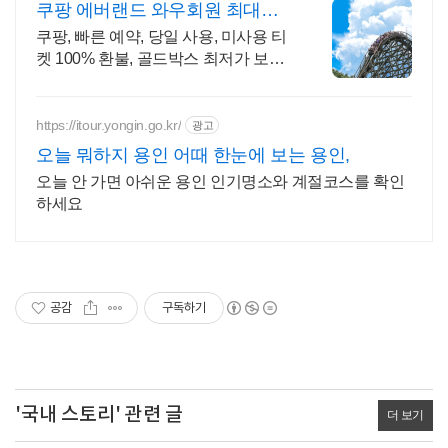
쿠팡 에버랜드 와우회원 최대
87% 할인
쿠팡, 빠른 예약, 당일 사용, 미사용 티
켓 100% 환불, 골드박스 최저가 보장
신규 와우회원 최대 2만3천원 쿠폰팩
+5% 추가적립 혜택! 여행도 이제 쿠팡
에서!
https://itour.yongin.go.kr/
광고
오늘 뭐하지 용인 어때 한눈에 보는 용인,
오늘 안 가면 아쉬운 용인 인기명소와 계절코스를 확인
하세요
공감
구독하기
'국내 스토리' 관련 글
더 보기