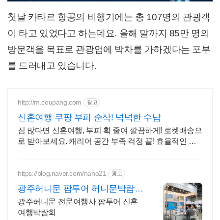
첫날 카타르 항공의 비행기에는 총 107명의 관광객
이 타고 있었다고 하는데요. 올해 말까지 85만 명의
방문객을 목표로 관광업에 박차를 가하겠다는 포부
를 드러내고 있습니다.
http://m.coupang.com
광고
신혼여행 쿠팡 부피 순삭! 넉넉한 수납
짐 많다면 신혼여행, 부피 확 줄여 깔끔하게! 로켓배송으
로 받아보세요. 캐리어 공간 부족 걱정 끝! 효율적인 공
간 확보, 쿠팡에서 준비하세요.
https://blog.naver.com/naho21
광고
광주허니문 팜투어 허니문박람회
특가혜택
광주허니문 전문여행사 팜투어 신혼
여행박람회