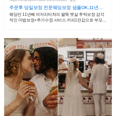
주문후 당일보정 전문웨딩보정 샘플OK,11년완
벽보정경력
웨딩만 11년째 여자리터쳐의 팔뚝 뱃살 투턱보정 감각
적인 마법보정+추가수정 서비스 커피1잔값으로 부모님
의 미소를 다시 찾아주세요 자꾸만 보고싶은 우리 가족
사진