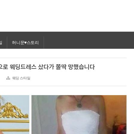
일
허니문♥스토리
으로 웨딩드레스 샀다가 쫄딱 망했습니다
웨딩 스타일