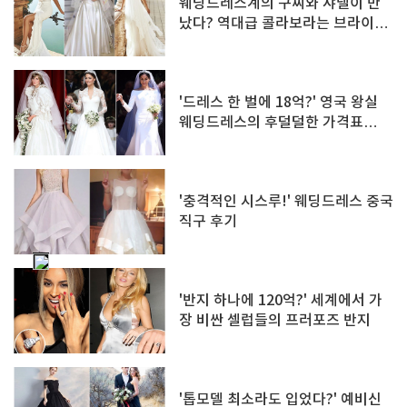
웨딩드레스계의 구찌와 샤넬이 만
났다? 역대급 콜라보라는 브라이덜
컬렉션
'드레스 한 벌에 18억?' 영국 왕실
웨딩드레스의 후덜덜한 가격표
TOP 8
'충격적인 시스루!' 웨딩드레스 중국
직구 후기
'반지 하나에 120억?' 세계에서 가
장 비싼 셀럽들의 프러포즈 반지
'톱모델 최소라도 입었다?' 예비신