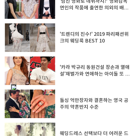
'남친 영화로 데뷔까지?' 영화감독
연인의 작품에 출연한 의외의 배우
들
'트렌디의 진수!' 2019 파리패션위
크의 웨딩룩 BEST 10
'카라 박규리 동원건설 장손과 열애
설'재벌가와 연애하는 아이돌 또 누
구?
돌싱 억만장자와 결혼하는 영국 공
주의 약혼반지 수준
웨딩드레스 선택보다 더 어려운 드