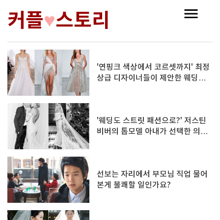
커플
스토리
♥
'연핑크 색상에서 코르셋까지' 최정
상급 디자이너들이 제안한 웨딩드
레스 트렌드 BEST 7
'웨딩도 스트릿 패션으로?' 저스틴
비버의 톱모델 아내가 선택한 의외
의 웨딩룩
선보는 자리에서 부모님 직업 물어
본게 불쾌할 일인가요?