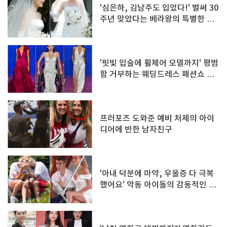
'심은하, 김남주도 입었다!' 벌써 30
주년 맞았다는 베라왕의 특별한 웨
딩컬렉션
'핏빛 입술에 휠체어 모델까지' 평범
함 거부하는 웨딩드레스 패션쇼 화
제
프러포즈 도와준 예비 처제의 아이
디어에 반한 남자친구
'아내 덕분에 마약, 우울증 다 극복
했어요' 악동 아이돌의 감동적인 러
브스토리